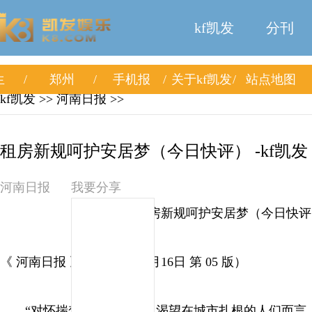
kf凯发
分刊
生
郑州
手机报
关于kf凯发
站点地图
kf凯发
>> 河南日报 >>
租房新规呵护安居梦（今日快评） -kf凯发
河南日报
我要分享
租房新规呵护安居梦（今日快评
《 河南日报 》（ 2025年09月16日 第 05 版）
“对怀揣梦想远离家乡、渴望在城市扎根的人们而言