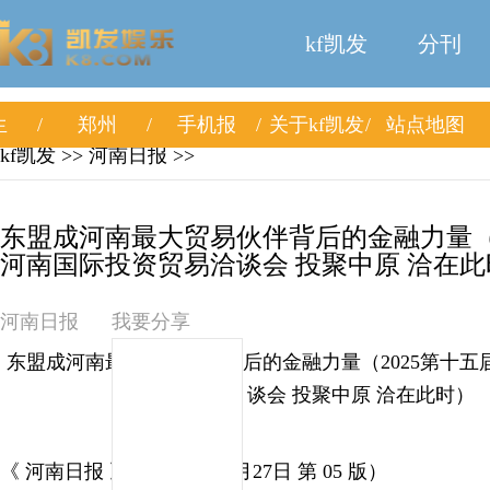
kf凯发
分刊
生
郑州
手机报
关于kf凯发
站点地图
kf凯发
>> 河南日报 >>
东盟成河南最大贸易伙伴背后的金融力量（2
河南国际投资贸易洽谈会 投聚中原 洽在此时
河南日报
我要分享
东盟成河南最大贸易伙伴背后的金融力量（2025第十
谈会 投聚中原 洽在此时）
《 河南日报 》（ 2025年09月27日 第 05 版）