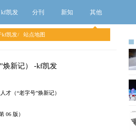
kf凯发
分刊
新知
其他
kf凯发
站点地图
焕新记） -kf凯发
人才（“老字号”焕新记）
第 06 版）