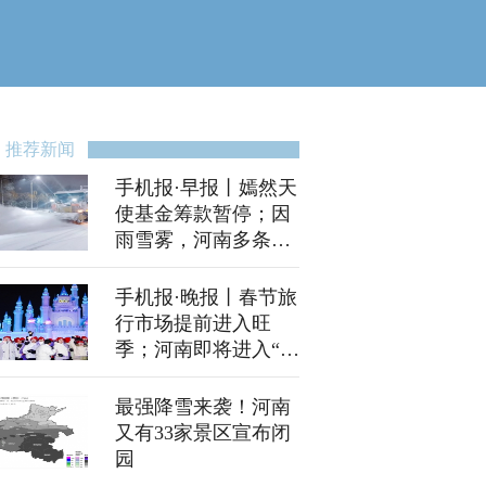
推荐新闻
手机报·早报丨嫣然天
使基金筹款暂停；因
雨雪雾，河南多条高
速禁行
手机报·晚报丨春节旅
行市场提前进入旺
季；河南即将进入“两
会”时间
最强降雪来袭！河南
又有33家景区宣布闭
园