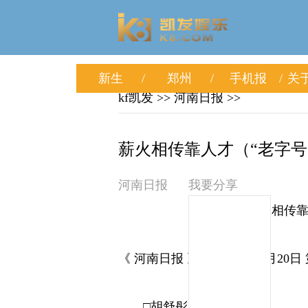
新生
郑州
手机报
关于
kf凯发
>> 河南日报 >>
薪火相传靠人才（“老字号”
河南日报
我要分享
薪火相传靠
《 河南日报 》（ 2026年01月20日 
□胡舒彤