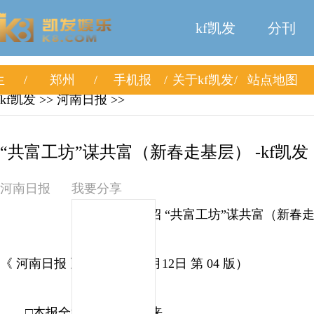
kf凯发
分刊
生
郑州
手机报
关于kf凯发
站点地图
kf凯发
>> 河南日报 >>
“共富工坊”谋共富（新春走基层） -kf凯发
河南日报
我要分享
致富有招 “共富工坊”谋共富（新春
《 河南日报 》（ 2026年02月12日 第 04 版）
□本报全媒体记者 史长来