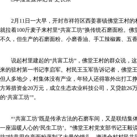
2月11日一大早，开封市祥符区西姜寨镇佛堂王村的
就拉着100斤麦子来村里“共富工坊”换传统石磨面粉。佛
不久，但生产的石磨面粉、小磨香油、手工辣椒酱、五
说起村里建起的“共富工坊”，佛堂王村的群众说，这
来的驻村第一书记李启军。村民王玉军告诉记者，佛堂
但人多地少，村集体没有产业，年轻人还得靠外出打工挣
方筹措资金20万元，成立生态农业科技公司，又贷款26万
的‘共富工坊’”。
“‘共富工坊’既是传承古法的石磨车间，又是联结集
一座温暖人心的‘民生工坊’。”佛堂王村党支部书记王毅