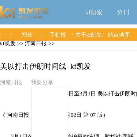
kf凯发
分刊
生
郑州
手机报
关于kf凯发
站点地图
kf凯发
>> 河南日报 >>
美以打击伊朗时间线 -kf凯发
河南日报
我要分享
2月28日至3月1日 美以打击伊朗
《 河南日报 》（ 2026年03月02日 第 07 版）
3月1日在伊朗首都德黑兰拍摄的浓烟。新华社/美联