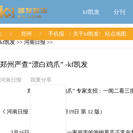
kf凯发
分刊
生
郑州
手机报
关于kf凯发
站点地图
kf凯发
>> 河南日报 >>
郑州严查“漂白鸡爪” -kf凯发
河南日报
我要分享
郑州严查“漂白鸡爪” 专家支招：一闻二看三
《 河南日报 》（ 2026年03月19日 第 12 版）
3月16日，郑州市金水区一家超市的泡椒凤爪正常在售