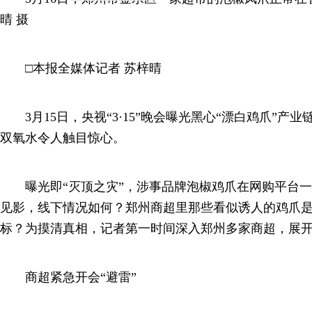
晴 摄
□本报全媒体记者 苏梓晴
3月15日，央视“3·15”晚会曝光黑心“漂白鸡爪”产
双氧水令人触目惊心。
曝光即“灭顶之灾”，涉事品牌泡椒鸡爪在网购平台一夜
见影，线下情况如何？郑州商超里那些看似诱人的鸡爪
标？为摸清真相，记者第一时间深入郑州多家商超，展
商超紧急开会“避雷”