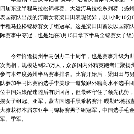
四届东亚半程马拉松锦标赛、大运河马拉松系列赛（扬州
表国家队出战的河南女将梁田田表现优异，以1小时10分
半程马拉松锦标赛女子组冠军。这是梁田田首次以国家
际赛事中夺冠，也是她在3月15日拿下半马全锦赛女子
今年恰逢扬州半马创办二十周年，也是赛事升级为世
次亮相，规模达到2.3万人，众多国内外精英跑者汇聚扬
参与本年度扬州半马赛事排名。比赛开始后，梁田田与
队参加半马比赛的选手李美珍一道紧跟外籍高水平选手
位中国姑娘配速随后有所回落，但最终守住了领先优势
揽女子组冠、亚军，蒙古国选手黑希格赛汗·嘎勒巴德拉
大雅获得本届东亚半马锦标赛男子组冠军，中国选手毛
军、季军。