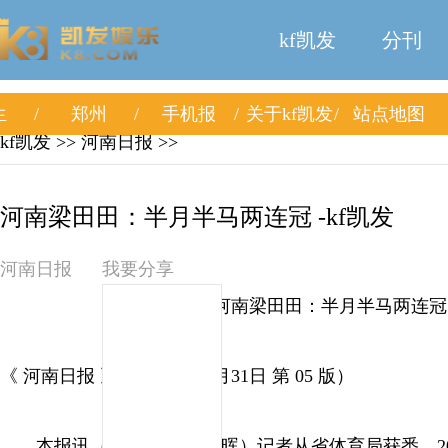
kf凯发
分刊
生
郑州
手机报
关于kf凯发
站点地图
kf凯发
>> 河南日报 >>
河南梁田田：半月半马两连冠 -kf凯发
河南日报
我要分享
河南梁田田：半月半马两连冠
《 河南日报 》（ 2026年03月31日 第 05 版）
本报讯（全媒体记者 黄晖）记者从省体育局获悉，20