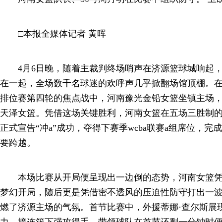
□本报全媒体记者 黄晖
4月6日晚，随着主裁判终场哨声在济源篮球城响起，
在一起，全场数千名球迷的欢呼声几乎掀翻场馆顶棚。在202
排位赛第四轮的焦点战中，河南豫光金铅女篮坐镇主场，以
天泽女篮。凭借这场关键胜利，河南女篮在五场三胜制
正式宣告“冲a”成功，夺得下赛季wcba联赛a组席位，
要跨越。
本场比赛从开局便呈现出一边倒的态势，河南女篮凭借强
梦幻开局，随后更是凭借密不透风的压迫性防守打出一波1
燃了济源主场的气氛。首节比赛中，外援蒂娜·查尔斯展