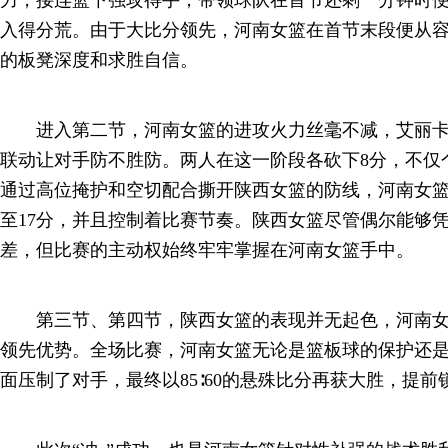
力，接连篮下强攻得手，带领球队在首节还剩一分钟时便以
入得分荒。由于大比分领先，河南女篮在首节末段便从
的板凳深度和求胜自信。
进入第二节，河南女篮的进攻火力丝毫不减，艾丽卡
联动让对手防不胜防。两人在这一阶段各砍下8分，不仅
通过高位掩护和空切配合撕开陕西女篮的防线，河南女
至17分，并且控制着比赛节奏。陕西女篮尽管偶尔能够
差，但比赛的主动权始终牢牢掌握在河南女篮手中。
第三节、第四节，陕西女篮的表现并无起色，河南女
领先优势。全场比赛，河南女篮无论是篮板球的保护还
面压制了对手，最终以85∶60的悬殊比分再获大胜，提前锁