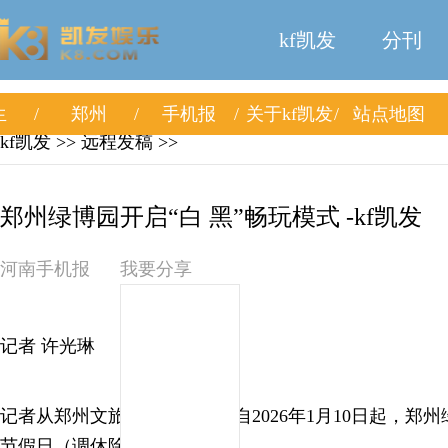
kf凯发
分刊
生
郑州
手机报
关于kf凯发
站点地图
kf凯发
>> 远程发稿 >>
郑州绿博园开启“白 黑”畅玩模式 -kf凯发
河南手机报
我要分享
记者 许光琳
记者从郑州文旅集团了解到，自2026年1月10日起，郑
节假日（调休除外）开放夜场。