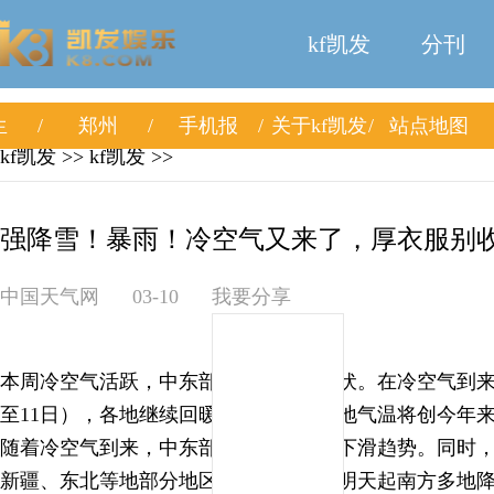
kf凯发
分刊
生
郑州
手机报
关于kf凯发
站点地图
kf凯发
>>
kf凯发
>>
强降雪！暴雨！冷空气又来了，厚衣服别收→
中国天气网
03-10
我要分享
本周冷空气活跃，中东部大部气温多起伏。在冷空气到来
至11日），各地继续回暖，明天北方多地气温将创今年来
随着冷空气到来，中东部气温将呈波动下滑趋势。同时
新疆、东北等地部分地区或现强降雪，明天起南方多地