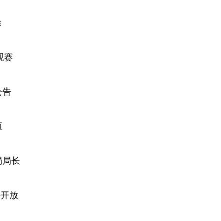
除
观赛
公告
垣
局局长
外开放