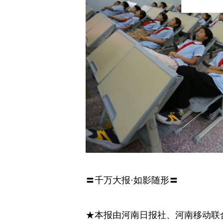
〓千万大报·如影随形〓
★本报由河南日报社、河南移动联