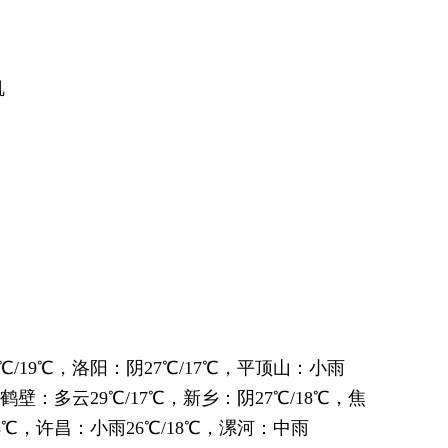
机
℃/19℃，洛阳：阴27℃/17℃，平顶山：小雨
，鹤壁：多云29℃/17℃，新乡：阴27℃/18℃，焦
18℃，许昌：小雨26℃/18℃，漯河：中雨