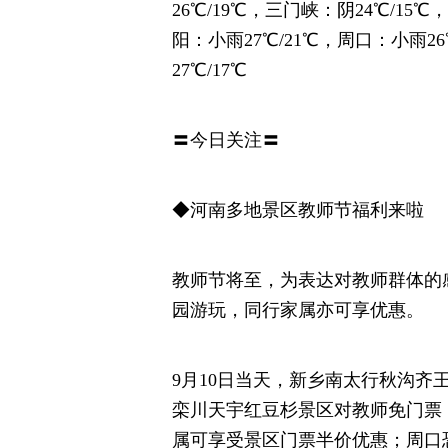
26℃/19℃，三门峡：阴24℃/15℃
阳：小雨27℃/21℃，周口：小雨26
27℃/17℃
〓今日关注〓
◆河南多地景区教师节福利来啦
教师节将至，为表达对教师群体的
园游玩，同行家属亦可享优惠。
9月10日当天，新乡南太行秋沟
栾川天宇红豆杉景区对教师免门票
属可享受景区门票半价优惠；周口