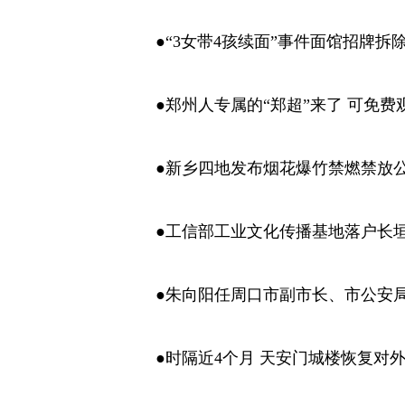
●“3女带4孩续面”事件面馆招牌拆
●郑州人专属的“郑超”来了 可免费
●新乡四地发布烟花爆竹禁燃禁放
●工信部工业文化传播基地落户长
●朱向阳任周口市副市长、市公安
●时隔近4个月 天安门城楼恢复对