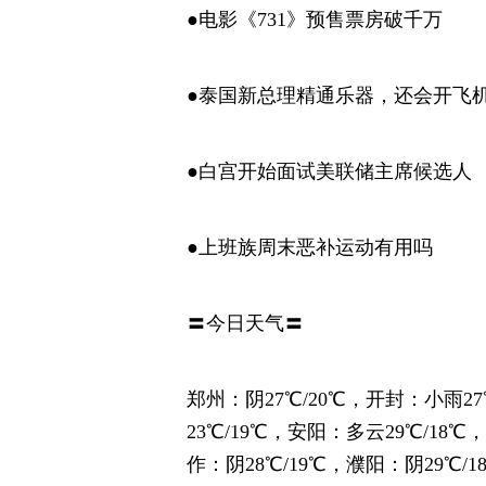
●电影《731》预售票房破千万
●泰国新总理精通乐器，还会开飞
●白宫开始面试美联储主席候选人
●上班族周末恶补运动有用吗
〓今日天气〓
郑州：阴27℃/20℃，开封：小雨27
23℃/19℃，安阳：多云29℃/18℃
作：阴28℃/19℃，濮阳：阴29℃/