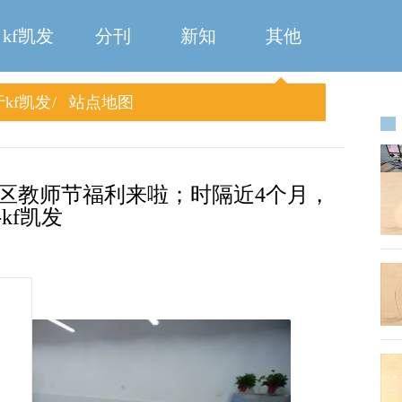
kf凯发
分刊
新知
其他
kf凯发
站点地图
区教师节福利来啦；时隔近4个月，
kf凯发