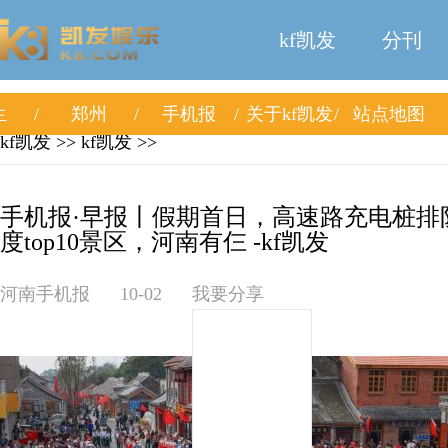
kf凯发
分刊
生
郑州
手机报
关于kf凯发
站点地图
kf凯发
>>
kf凯发
>>
手机报·早报丨假期首日，高速路充电桩排
度top10景区，河南有仨 -kf凯发
河南手机报
10-02
我要分享