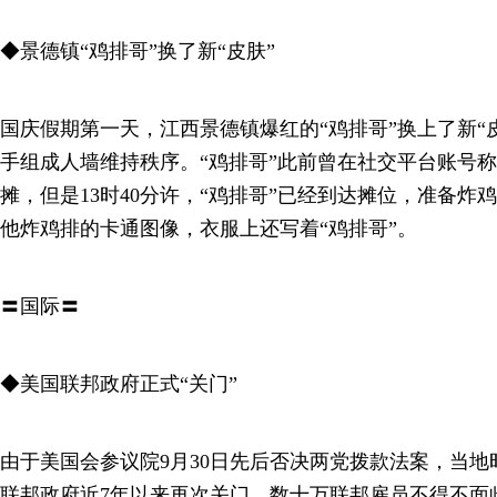
◆景德镇“鸡排哥”换了新“皮肤”
国庆假期第一天，江西景德镇爆红的“鸡排哥”换上了新“
手组成人墙维持秩序。“鸡排哥”此前曾在社交平台账号称自
摊，但是13时40分许，“鸡排哥”已经到达摊位，准备炸
他炸鸡排的卡通图像，衣服上还写着“鸡排哥”。
〓国际〓
◆美国联邦政府正式“关门”
由于美国会参议院9月30日先后否决两党拨款法案，当地时
联邦政府近7年以来再次关门，数十万联邦雇员不得不面