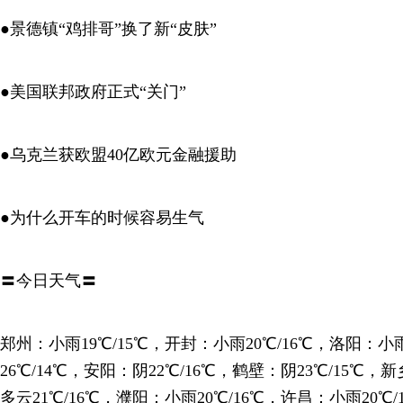
●景德镇“鸡排哥”换了新“皮肤”
●美国联邦政府正式“关门”
●乌克兰获欧盟40亿欧元金融援助
●为什么开车的时候容易生气
〓今日天气〓
郑州：小雨19℃/15℃，开封：小雨20℃/16℃，洛阳：小
26℃/14℃，安阳：阴22℃/16℃，鹤壁：阴23℃/15℃，
多云21℃/16℃，濮阳：小雨20℃/16℃，许昌：小雨20℃