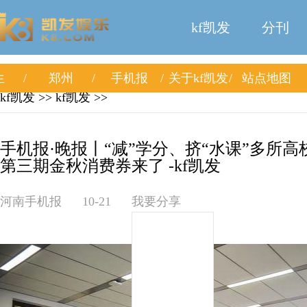
kf凯发
分刊
生
郑州
手机报
关于kf凯发
站点地图
kf凯发
>>
kf凯发
>>
手机报·晚报丨“减”学分、挤“水课”多所
第三期金秋消费券来了 -kf凯发
河南手机报
10-21
我要分享