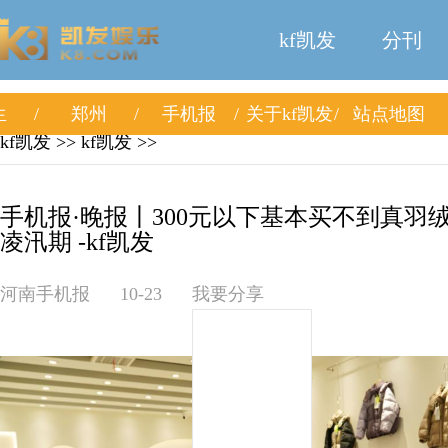
kf凯发
分刊
生
郑州
手机报
关于kf凯发
站点地图
kf凯发
>>
kf凯发
>>
手机报·晚报丨300元以下基本买不到真羽
凌汛期 -kf凯发
河南手机报
10-23
我要分享