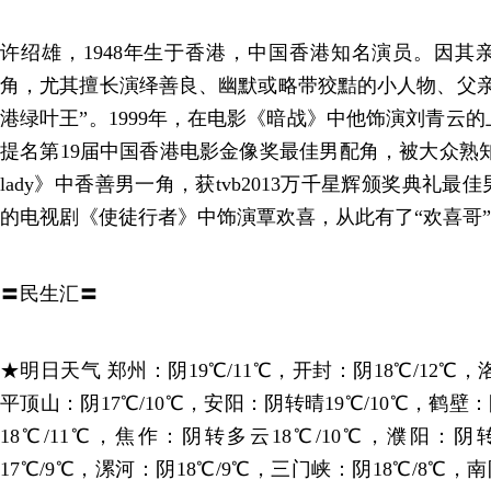
许绍雄，1948年生于香港，中国香港知名演员。因其
角，尤其擅长演绎善良、幽默或略带狡黠的小人物、父亲
港绿叶王”。1999年，在电影《暗战》中他饰演刘青云
提名第19届中国香港电影金像奖最佳男配角，被大众熟知。
lady》中香善男一角，获tvb2013万千星辉颁奖典礼最
的电视剧《使徒行者》中饰演覃欢喜，从此有了“欢喜哥
〓民生汇〓
★明日天气 郑州：阴19℃/11℃，开封：阴18℃/12℃，
平顶山：阴17℃/10℃，安阳：阴转晴19℃/10℃，鹤壁
18℃/11℃，焦作：阴转多云18℃/10℃，濮阳：阴
17℃/9℃，漯河：阴18℃/9℃，三门峡：阴18℃/8℃，