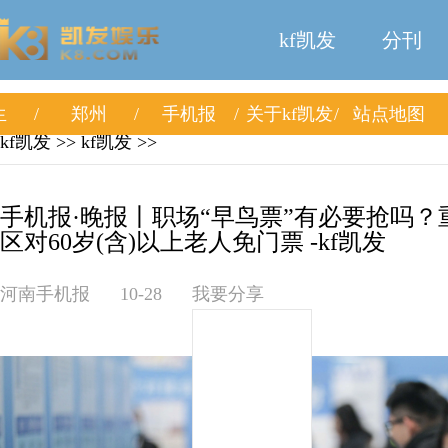
kf凯发
分刊
生
郑州
手机报
关于kf凯发
站点地图
kf凯发
>>
kf凯发
>>
手机报·晚报丨职场“早鸟票”有必要抢吗
区对60岁(含)以上老人免门票 -kf凯发
河南手机报
10-28
我要分享