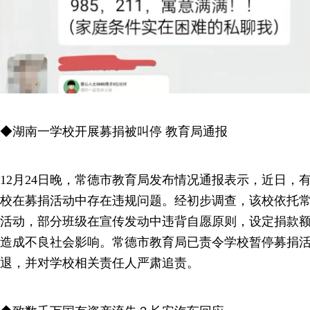
◆湖南一学校开展募捐被叫停 教育局通报
12月24日晚，常德市教育局发布情况通报表示，近日，
校在募捐活动中存在违规问题。经初步调查，该校依托
活动，部分班级在宣传发动中违背自愿原则，设定捐款
造成不良社会影响。常德市教育局已责令学校暂停募捐
退，并对学校相关责任人严肃追责。