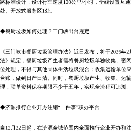
路标准设计，设计行车速度120公里/小时，全线设置互通
处、开放式服务区1处。
◆餐厨垃圾如何处理？三门峡出台规定
《三门峡市餐厨垃圾管理办法》近日发布，将于2026年2
法》规定，餐厨垃圾产生者需将餐厨垃圾单独收集、密
位处理，不得与其他固体生活垃圾混合；收集运输单位
台账，做到日产日清。同时，餐厨垃圾产生、收集、运
理，联单资料保存期限不少于五年，实现全流程可追溯
◆济源推行企业开办注销“一件事”联办平台
自12月22日起，在济源全域范围内全面推行企业开办和注销