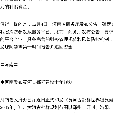
元的补贴资金。
值得一提的是，12月4日，河南省商务厅发布公告，确
我省消费券发放服务平台。此前，商务厅发布公告，要
的平台企业，具备完善的财务管理规范和风险防控机制
发现问题需第一时间报告并追回资金。
〓河南〓
◆河南发布黄河古都群建设十年规划
河南省政府办公厅近日正式印发《黄河古都群世界级旅游目
2035年）》。黄河古都群规划范围以郑州、开封、洛阳