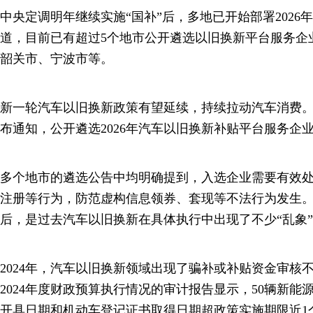
中央定调明年继续实施“国补”后，多地已开始部署2026
道，目前已有超过5个地市公开遴选以旧换新平台服务企
韶关市、宁波市等。
新一轮汽车以旧换新政策有望延续，持续拉动汽车消费。深
布通知，公开遴选2026年汽车以旧换新补贴平台服务企
多个地市的遴选公告中均明确提到，入选企业需要有效处
注册等行为，防范虚构信息领券、套现等不法行为发生
后，是过去汽车以旧换新在具体执行中出现了不少“乱象
2024年，汽车以旧换新领域出现了骗补或补贴资金审核
2024年度财政预算执行情况的审计报告显示，50辆新
开具日期和机动车登记证书取得日期超政策实施期限近1个