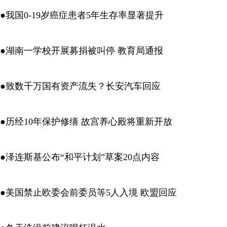
●我国0-19岁癌症患者5年生存率显著提升
●湖南一学校开展募捐被叫停 教育局通报
●致数千万国有资产流失？长安汽车回应
●历经10年保护修缮 故宫养心殿将重新开放
●泽连斯基公布“和平计划”草案20点内容
●美国禁止欧委会前委员等5人入境 欧盟回应