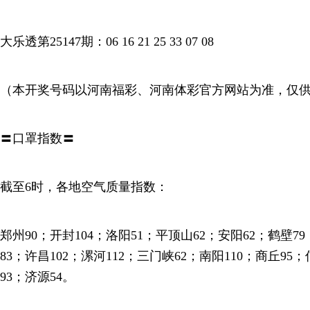
大乐透第25147期：06 16 21 25 33 07 08
（本开奖号码以河南福彩、河南体彩官方网站为准，仅
〓口罩指数〓
截至6时，各地空气质量指数：
郑州90；开封104；洛阳51；平顶山62；安阳62；鹤壁7
83；许昌102；漯河112；三门峡62；南阳110；商丘95
93；济源54。