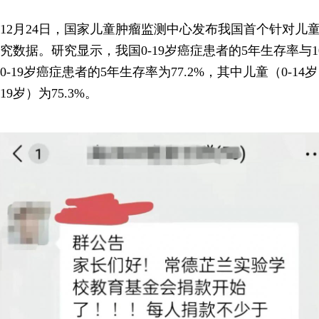
12月24日，国家儿童肿瘤监测中心发布我国首个针对儿
究数据。研究显示，我国0-19岁癌症患者的5年生存率与
0-19岁癌症患者的5年生存率为77.2%，其中儿童（0-14岁
19岁）为75.3%。