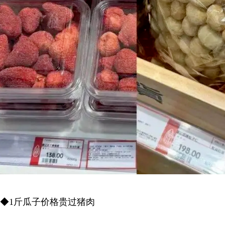
◆1斤瓜子价格贵过猪肉