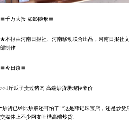
〓千万大报·如影随形〓
★本报由河南日报社、河南移动联合出品，河南日报社
部制作
〓今日谈〓
>>1斤瓜子贵过猪肉 高端炒货屡现轻奢价
“炒货已经比炒股还可怕了”“这是薛记珠宝店，还是炒货店
交媒体上不少网友吐槽高端炒货。