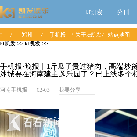
kf凯发
分刊
生
郑州
手机报
关于kf凯发
站点地图
kf凯发
>>
kf凯发
>>
手机报·晚报丨1斤瓜子贵过猪肉，高端炒
冰城要在河南建主题乐园了？已上线多个相关
河南手机报
02-03
我要分享