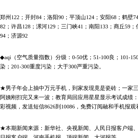
郑州122；开封84；洛阳90；平顶山124；安阳68；鹤壁7
82；许昌128；漯河129；三门峡41；南阳133；商丘59
94；济源92
◆aqi（空气质量指数）分级：0-50优；51-100良；101-1
染；201-300重度污染；大于300严重污染。
★男子年会上抽中万元手机，到家发现竟是瓷砖；一家
阿姨刚扫完又来一波；教育局回应用星星显示考试成绩
彩视频，发送短信8626到10086，免费订阅融和手机报观
★本期新闻来源：新华社、央视新闻、人民日报客户端
日报客户端、河南手机报、顶端新闻、大河报等。