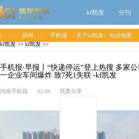
kf凯发
分刊
生
郑州
手机报
关于kf凯发
站点地图
kf凯发
>>
kf凯发
>>
手机报·早报丨“快递停运”登上热搜 多家
一企业车间爆炸 致7死1失联 -kf凯发
河南手机报
02-08
我要分享