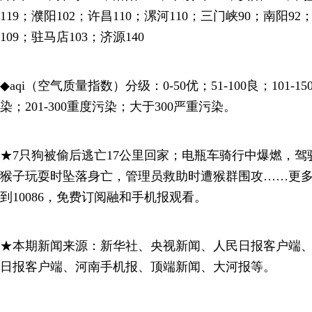
119；濮阳102；许昌110；漯河110；三门峡90；南阳92
109；驻马店103；济源140
◆aqi（空气质量指数）分级：0-50优；51-100良；101-1
染；201-300重度污染；大于300严重污染。
★7只狗被偷后逃亡17公里回家；电瓶车骑行中爆燃，
猴子玩耍时坠落身亡，管理员救助时遭猴群围攻……更多精
到10086，免费订阅融和手机报观看。
★本期新闻来源：新华社、央视新闻、人民日报客户端
日报客户端、河南手机报、顶端新闻、大河报等。