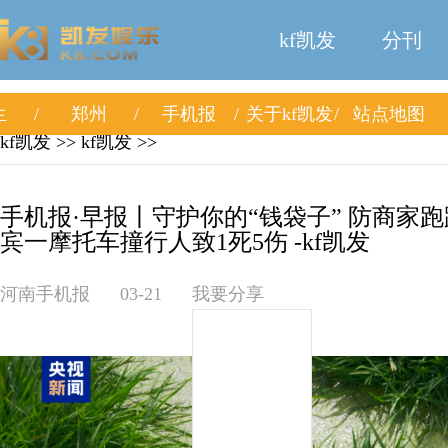
kf凯发
分刊
生
郑州
手机报
关于kf凯发
站点地图
kf凯发
>>
kf凯发
>>
手机报·早报丨守护你的“钱袋子” 防商家
宾一摩托车撞行人致1死5伤 -kf凯发
河南手机报
03-21
我要分享