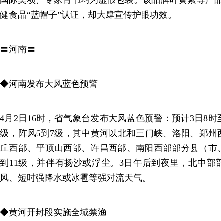
国际奖项、专家背书均为虚假包装。该品牌叶黄素等产品
健食品“蓝帽子”认证，却大肆宣传护眼功效。
〓河南〓
◆河南发布大风蓝色预警
4月2日16时，省气象台发布大风蓝色预警：预计3日8时
级，阵风6到7级，其中黄河以北和三门峡、洛阳、郑州
丘西部、平顶山西部、许昌西部、南阳西部部分县（市、
到11级，并伴有扬沙或浮尘。3日午后到夜里，北中部
风、短时强降水或冰雹等强对流天气。
◆黄河开封段实施全域禁渔