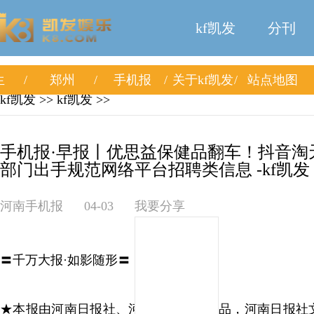
kf凯发
分刊
生
郑州
手机报
关于kf凯发
站点地图
kf凯发
>>
kf凯发
>>
手机报·早报丨优思益保健品翻车！抖音淘
部门出手规范网络平台招聘类信息 -kf凯发
河南手机报
04-03
我要分享
〓千万大报·如影随形〓
★本报由河南日报社、河南移动联合出品，河南日报社