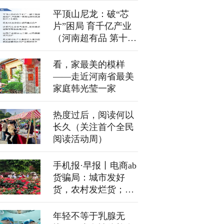
平顶山尼龙：破“芯
片”困局 育千亿产业
（河南超有品 第十
个“中国品牌日”）
看，家最美的模样
——走近河南省最美
家庭韩光莹一家
热度过后，阅读何以
长久（关注首个全民
阅读活动周）
手机报·早报丨电商ab
货骗局：城市发好
货，农村发烂货；安
徽马鞍山通报学生研
学餐后不适事件
年轻不等于乳腺无