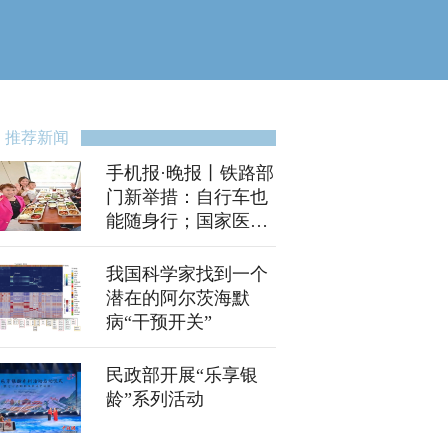
推荐新闻
手机报·晚报丨铁路部
门新举措：自行车也
能随身行；国家医保
局向湖南、河南派出
检查组
我国科学家找到一个
潜在的阿尔茨海默
病“干预开关”
民政部开展“乐享银
龄”系列活动