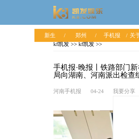
新生
郑州
手机报
关于
kf凯发
>>
kf凯发
>>
手机报·晚报丨铁路部门
局向湖南、河南派出检查组 
河南手机报
04-24
我要分享