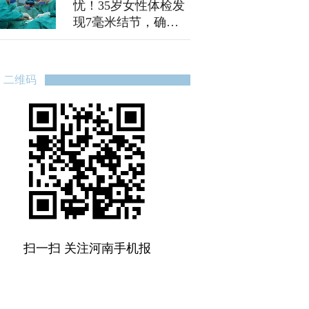
忧！35岁女性体检发
现7毫米结节，确诊
为导管原位癌
二维码
扫一扫 关注河南手机报