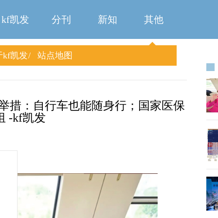
kf凯发
分刊
新知
其他
kf凯发
站点地图
新举措：自行车也能随身行；国家医保
-kf凯发