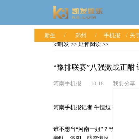
新生
郑州
手机报
关于
kf凯发
>> 延伸阅读 >>
“豫排联赛”八强激战正酣 谁
河南手机报
10-18
我要分享
河南手机报记者 牛恒烜 视频 赵丹
谁不想当“河南一姐”？“豫排联赛
旁队。洛阳、航空港区、平顶山等