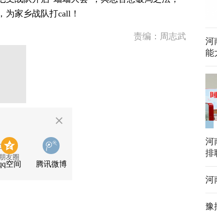
为家乡战队打call！
责编：周志武
河
能
河
二维码
排
朋友圈
qq空间
腾讯微博
河
豫