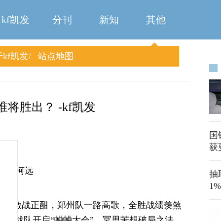
kf凯发
分刊
新知
其他
kf凯发
站点地图
将胜出？ -kf凯发
国
获
心 刘河远
抽
1
”八强激战正酣，郑州队一路高歌，全胜战绩羡煞
七支战队开启“蛐蛐大会”，冥思苦想破局之法，