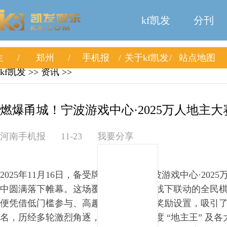
kf凯发
分刊
生
郑州
手机报
关于kf凯发
站点地图
kf凯发
>> 资讯 >>
燃爆甬城！宁波游戏中心·2025万人地主大赛
河南手机报
11-23
我要分享
2025年11月16日，备受牌友关注的 “宁波游戏中心·202
中圆满落下帷幕。这场覆全宁波、线上线下联动的全民
便凭借低门槛参与、高趣味竞技、丰厚奖励设置，吸引
名，历经多轮激烈角逐，最终诞生了年度 “地主王” 及