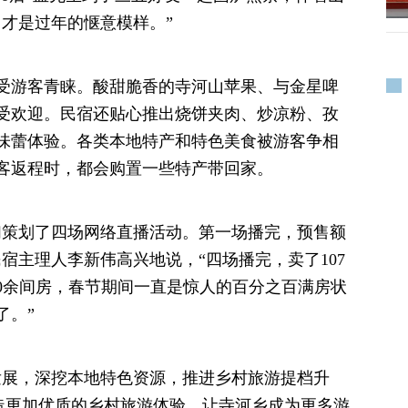
，才是过年的惬意模样。”
游客青睐。酸甜脆香的寺河山苹果、与金星啤
受欢迎。民宿还贴心推出烧饼夹肉、炒凉粉、孜
味蕾体验。各类本地特产和特色美食被游客争相
客返程时，都会购置一些特产带回家。
策划了四场网络直播活动。第一场播完，预售额
民宿主理人李新伟高兴地说，“四场播完，卖了107
00余间房，春节期间一直是惊人的百分之百满房状
了。”
展，深挖本地特色资源，推进乡村旅游提档升
打造更加优质的乡村旅游体验，让寺河乡成为更多游