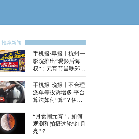
推荐新闻
手机报·早报丨杭州一
影院推出“观影后悔
权”；元宵节当晚郑州
这些路段易堵
手机报·晚报丨不合理
派单等投诉增多 平台
算法如何“算”？伊朗
用“霍拉姆沙赫
尔-4”导弹发动第十波
“月食闹元宵”，如何
攻势
观测和拍摄这轮“红月
亮”？