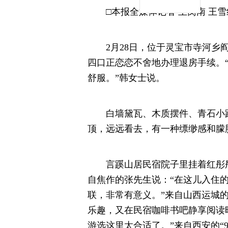
□本报全媒体记者 王昺南 王雪红
2月28日，位于灵宝市寺河乡阎
四口正恋恋不舍地办理退房手续。
舒服。”韩女士说。
白墙黛瓦、木质摆件、青石小路，
顶，远远看去，有一种缥缈感和朦
言蹊山居民宿院子里挂着红彤彤
自焦作的张先生说：“在这儿入住
联，非常有意义。”来自山西运城
乐趣，又在民宿咖啡书吧静享阅读
游选这里太合适了。”来自西安的“