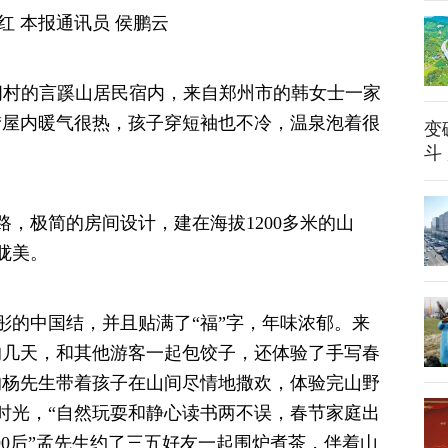
 本报通讯员 侯鹏云
村的言蹊山居民宿内，来自郑州市的韩女士一家
“屋内暖气很热，孩子穿短袖也不冷，温泉泡着很
变
斗
极简的房间设计，建在海拔1200多米的山
胧美。
的中国结，并且贴满了“福”字，年味浓郁。来
的几天，和其他游客一起包饺子，还体验了手写春
的杨先生带着孩子在山间尽情地撒欢，体验完山野
时光，“自然玩耍和静心读书两不误，春节家庭出
90后”孟先生约了三五好友一起围炉煮茶，伴着山