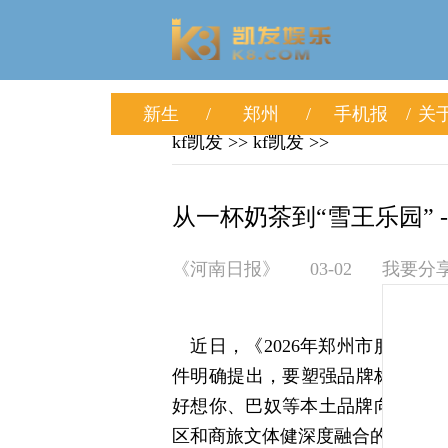
新生
郑州
手机报
关于
kf凯发
>>
kf凯发
>>
从一杯奶茶到“雪王乐园” -
《河南日报》
03-02
我要分
近日，《2026年郑州市服务业
件明确提出，要塑强品牌标杆形象
好想你、巴奴等本土品牌向高端化
区和商旅文体健深度融合的消费新