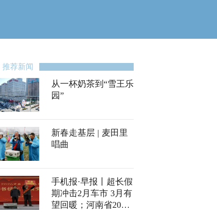
推荐新闻
从一杯奶茶到“雪王乐
园”
新春走基层 | 麦田里
唱曲
手机报·早报丨超长假
期冲击2月车市 3月有
望回暖；河南省2026
年高招体检3月5日开