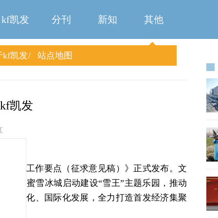
kf凯发
分刊
新知
其他
kf凯发
站点地图
kf凯发
享
扩能提质工作要点（征求意见稿）》正式发布。文
，鼓励蜜雪冰城启动建设“雪王”主题乐园，推动
、精品化、国际化发展，全力打造首发经济集聚
场景。