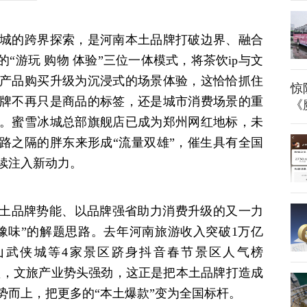
城的跨界探索，是河南本土品牌打破边界、融合
“游玩 购物 体验”三位一体模式，将茶饮ip与文
产品购买升级为沉浸式的场景体验，这恰恰抓住
惊
牌不再只是商品的标签，还是城市消费场景的重
《
。蜜雪冰城总部旗舰店已成为郑州网红地标，未
一路之隔的胖东来形成“流量双雄”，催生具有全国
续注入新动力。
土品牌势能、以品牌强省助力消费升级的又一力
豫味”的解题思路。去年河南旅游收入突破1万亿
山武侠城等4家景区跻身抖音春节景区人气榜
旺盛，文旅产业势头强劲，这正是把本土品牌打造成
势而上，把更多的“本土爆款”变为全国标杆。