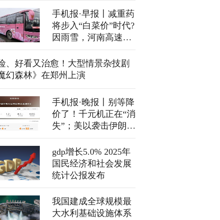
始
手机报·早报丨减重药
将步入“白菜价”时代?
因雨雪，河南高速部
分路段禁止所有车辆
上站
险、好看又治愈！大型情景杂技剧
魔幻森林》在郑州上演
手机报·晚报丨别等降
价了！千元机正在“消
失”；美以袭击伊朗，
特朗普：要消灭伊朗
海军
gdp增长5.0% 2025年
国民经济和社会发展
统计公报发布
我国建成全球规模最
大水利基础设施体系