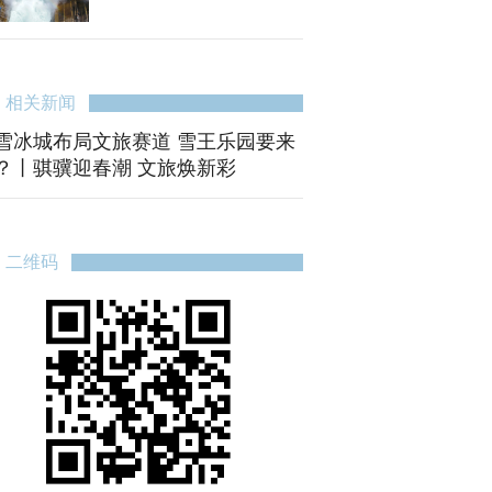
相关新闻
雪冰城布局文旅赛道 雪王乐园要来
？丨骐骥迎春潮 文旅焕新彩
二维码