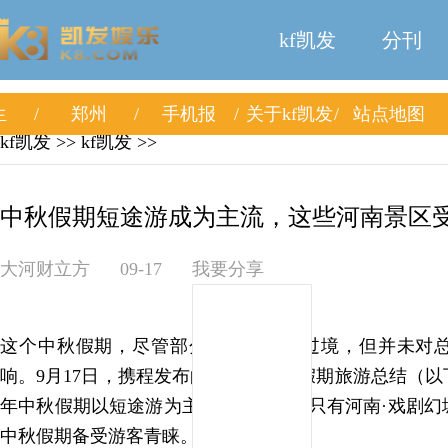
kf凯发
分刊
生
郑州
手机报
关于kf凯发
站点地图
kf凯发
>>
kf凯发
>>
中秋假期短途游成为主流，这些河南景区受游
大河财立方
09-17
我要分享
这个中秋假期，尽管部分地区有台风过境，但并未对
响。9月17日，携程发布的2024年中秋假期旅游总结（
年中秋假期以短途游为主，龙门石窟、只有河南·戏剧幻
中秋假期备受游客青睐。