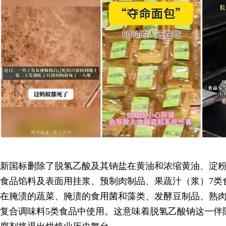
新国标删除了脱氢乙酸及其钠盐在黄油和浓缩黄油、淀
食品馅料及表面用挂浆、预制肉制品、果蔬汁（浆）7类
在腌渍的蔬菜、腌渍的食用菌和藻类、发酵豆制品、熟
复合调味料5类食品中使用。这意味着脱氢乙酸钠这一伴