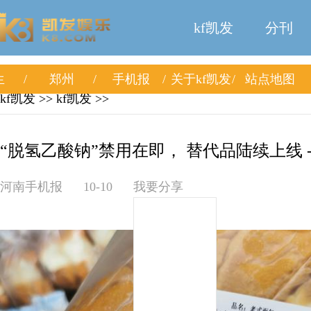
kf凯发
分刊
生
郑州
手机报
关于kf凯发
站点地图
kf凯发
>>
kf凯发
>>
“脱氢乙酸钠”禁用在即， 替代品陆续上线 -
河南手机报
10-10
我要分享