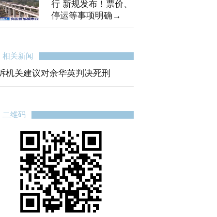
行 新规发布！票价、
停运等事项明确→
相关新闻
诉机关建议对余华英判决死刑
二维码