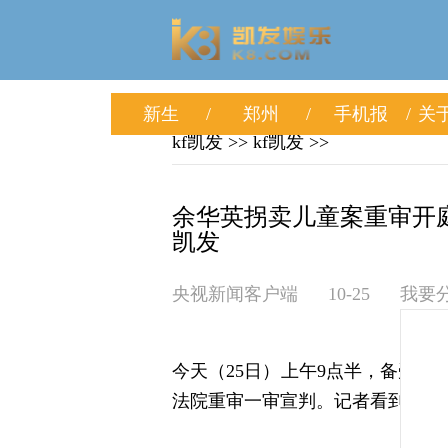
新生
郑州
手机报
关于
kf凯发
>>
kf凯发
>>
余华英拐卖儿童案重审开庭
凯发
央视新闻客户端
10-25
我要
今天（25日）上午9点半，备受
法院重审一审宣判。记者看到，杨