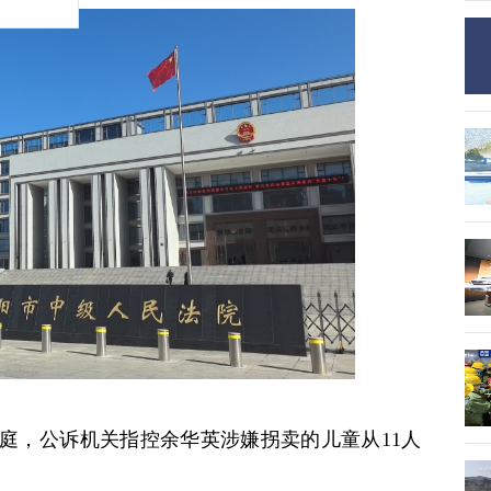
开庭，公诉机关指控余华英涉嫌拐卖的儿童从11人