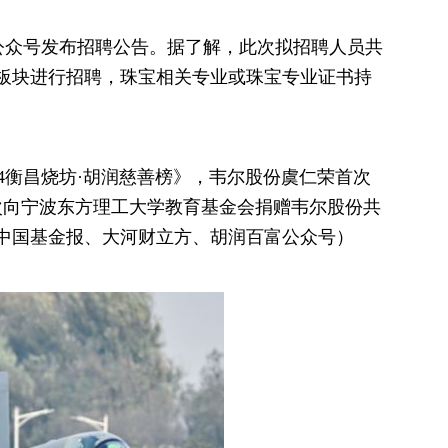
信公众号发布招聘公告。据了解，此次拟招聘人员共
宝板块进行招聘，珠宝相关专业或珠宝专业证书持
024衡昌烧坊·胡润慈善榜》，韦尔股份虞仁荣首次
次向宁波东方理工大学教育基金会捐赠韦尔股份共
。（中国基金报、大河财立方、胡润百富公众号）