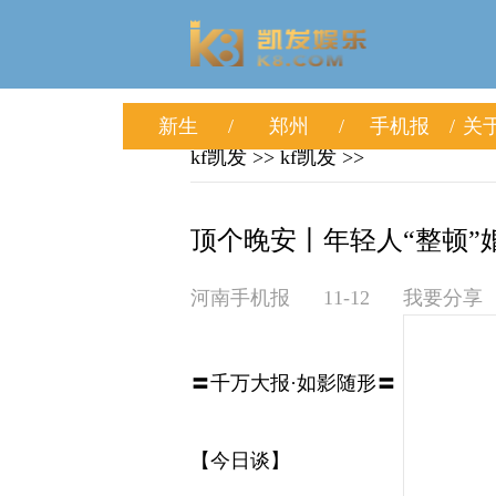
新生
郑州
手机报
关于
kf凯发
>>
kf凯发
>>
顶个晚安丨年轻人“整顿”婚
河南手机报
11-12
我要分享
〓千万大报·如影随形〓
【今日谈】