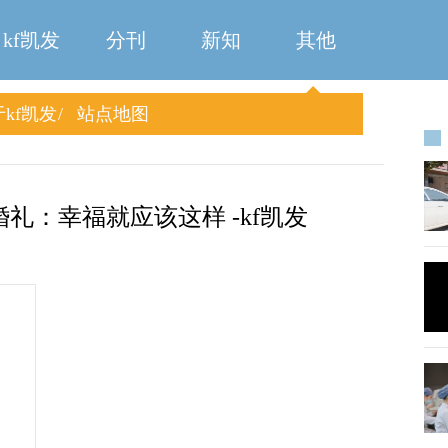
kf凯发
分刊
新知
其他
kf凯发
站点地图
礼：幸福就应该这样 -kf凯发