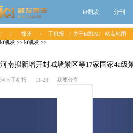
kf凯发
分刊
生
郑州
手机报
关于kf凯发
站点地图
kf凯发
>>
kf凯发
>>
河南拟新增开封城墙景区等17家国家4a级景区
河南手机报
11-28
我要分享