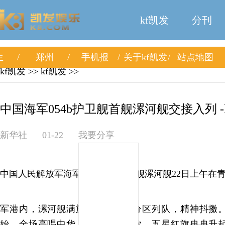
kf凯发
分刊
生
郑州
手机报
关于kf凯发
站点地图
kf凯发
>>
kf凯发
>>
中国海军054b护卫舰首舰漯河舰交接入列 -
新华社
01-22
我要分享
中国人民解放军海军054b护卫舰首舰漯河舰22日上午在
军港内，漯河舰满旗高挂，官兵分区列队，精神抖擞。
始，全场高唱中华人民共和国国歌，五星红旗冉冉升