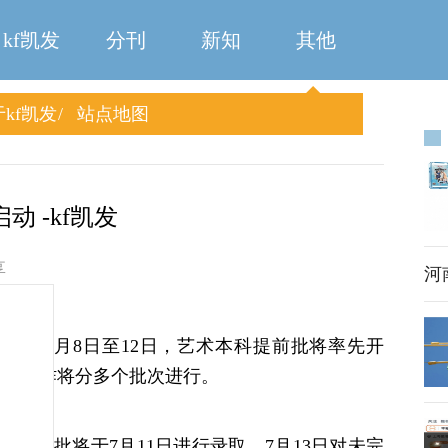
kf凯发
分刊
新知
其他
kf凯发
站点地图
动 -kf凯发
享
河
悉，7月8日至12日，艺术本科提前批将率先开
招录取工作将分多个批次进行。
本科批将于7月11日进行录取，7月13日对未完