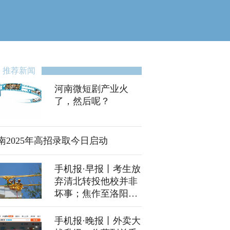
推荐新闻
河南微短剧产业火
了，然后呢？
南2025年高招录取今日启动
手机报·早报丨考生放
弃清北转投他校并非
坏事；焦作至洛阳开
通“便民快巴”
手机报·晚报丨外卖大