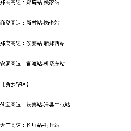
郑民高速：郑庵站-姚家站
商登高速：新村站-岗李站
郑栾高速：侯寨站-新郑西站
安罗高速：官渡站-机场东站
【新乡辖区】
菏宝高速：获嘉站-滑县牛屯站
大广高速：长垣站-封丘站