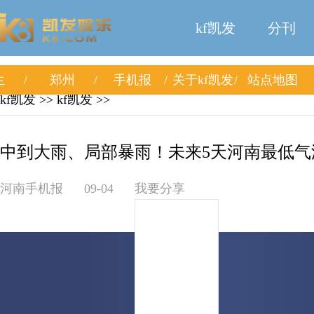
kf凯发
分刊
生
郑州
手机报
关于kf凯发
站点地图
kf凯发
>>
kf凯发
>>
中到大雨、局部暴雨！未来5天河南最低气温降
河南手机报
09-04
我要分享