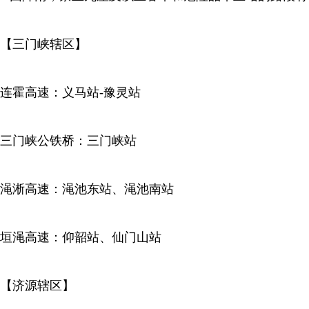
【三门峡辖区】
连霍高速：义马站-豫灵站
三门峡公铁桥：三门峡站
渑淅高速：渑池东站、渑池南站
垣渑高速：仰韶站、仙门山站
【济源辖区】