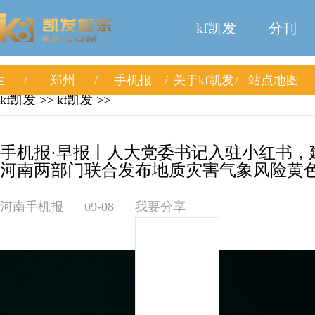
kf凯发
分刊
生
郑州
手机报
关于kf凯发
站点地图
kf凯发
>>
kf凯发
>>
手机报·早报丨人大党委书记入驻小红书，
河南两部门联合发布地质灾害气象风险黄色预
河南手机报
09-08
我要分享