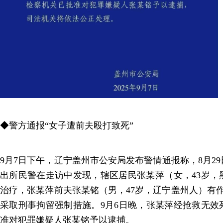
◆警方通报“女子遭前夫殴打致死”
9月7日下午，辽宁盖州市公安局发布警情通报称，8月2
出所民警在走访中发现，辖区居民张某萍（女，43岁，
治疗，张某萍前夫张某铭（男，47岁，辽宁盖州人）有作
采取刑事拘留强制措施。9月6日晚，张某萍经抢救无效
准对犯罪嫌疑人张某铭予以逮捕。