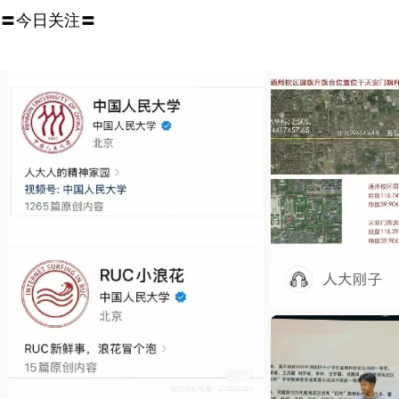
〓今日关注〓