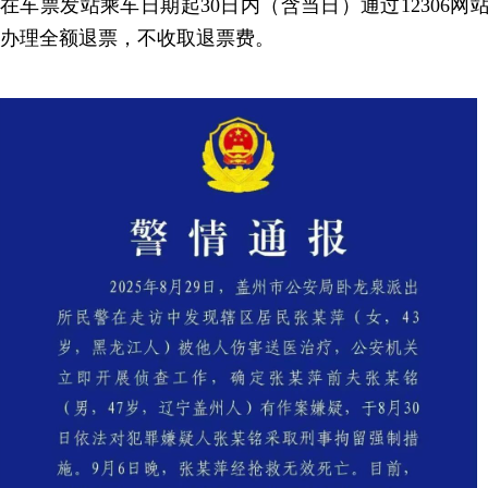
在车票发站乘车日期起30日内（含当日）通过12306网
办理全额退票，不收取退票费。