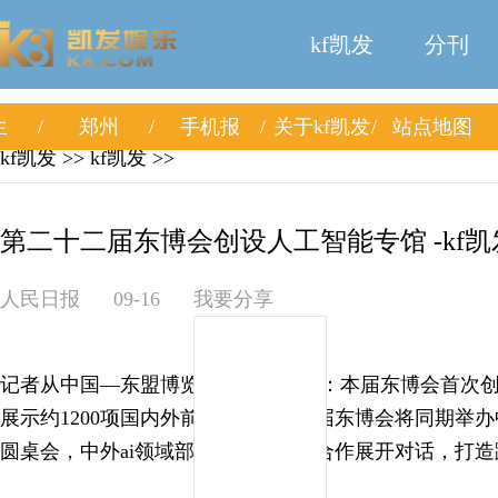
kf凯发
分刊
生
郑州
手机报
关于kf凯发
站点地图
kf凯发
>>
kf凯发
>>
第二十二届东博会创设人工智能专馆 -kf凯
人民日报
09-16
我要分享
记者从中国—东盟博览会秘书处获悉：本届东博会首次
展示约1200项国内外前沿ai产品。本届东博会将同期举
圆桌会，中外ai领域部长将围绕区域合作展开对话，打造