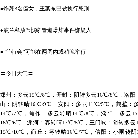
●炸死3名侄女，王某东已被执行死刑
●波兰释放“北溪”管道爆炸事件嫌疑人
●“普特会”可能在两周内或稍晚举行
〓今日天气〓
郑州：多云15℃/8℃，开封：阴转多云16℃/8℃，洛阳
山：阴转晴16℃/9℃，安阳：多云11℃/5℃，鹤壁：
14℃/7℃，焦作：多云转晴14℃/8℃，濮阳：多云1
16℃/6℃，漯河：雾转晴17℃/8℃，三门峡：阴转多云
15℃/10℃，商丘：雾转晴16℃/7℃，信阳：小雨转阴