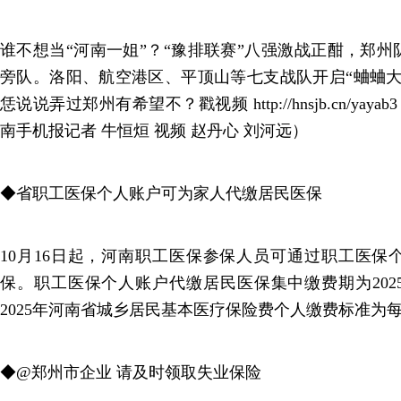
谁不想当“河南一姐”？“豫排联赛”八强激战正酣，郑
旁队。洛阳、航空港区、平顶山等七支战队开启“蛐蛐大
恁说说弄过郑州有希望不？戳视频 http://hnsjb.cn/yay
南手机报记者 牛恒烜 视频 赵丹心 刘河远）
◆省职工医保个人账户可为家人代缴居民医保
10月16日起，河南职工医保参保人员可通过职工医保
保。职工医保个人账户代缴居民医保集中缴费期为2025年
2025年河南省城乡居民基本医疗保险费个人缴费标准为每
◆@郑州市企业 请及时领取失业保险