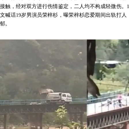
接触，经对双方进行伤情鉴定，二人均不构成轻微伤。1
文喊话19岁男演员荣梓杉，曝荣梓杉恋爱期间出轨打人
郁。