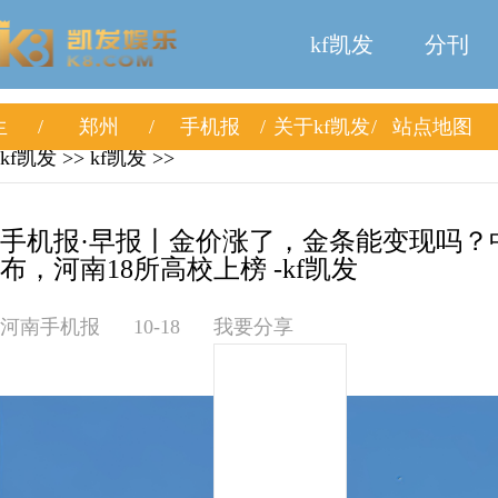
kf凯发
分刊
生
郑州
手机报
关于kf凯发
站点地图
kf凯发
>>
kf凯发
>>
手机报·早报丨金价涨了，金条能变现吗？
布，河南18所高校上榜 -kf凯发
河南手机报
10-18
我要分享