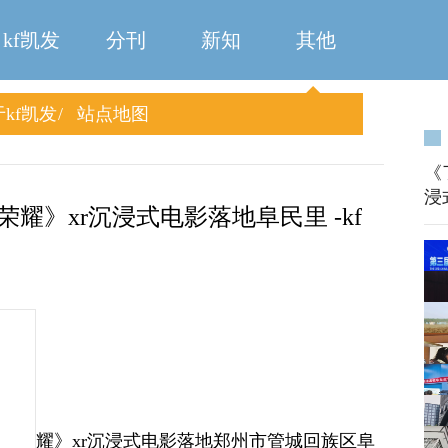
kf凯发
分刊
新知
其他
kf凯发
站点地图
《
浸
耀》xr沉浸式电影落地阜民里 -kf
王子的荣耀》xr沉浸式电影落地郑州市管城回族区阜