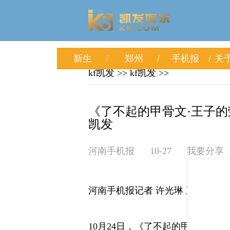
新生
郑州
手机报
关于
kf凯发
>>
kf凯发
>>
《了不起的甲骨文·王子的荣
凯发
河南手机报
10-27
我要分享
河南手机报记者 许光琳 王鏸梓
10月24日，《了不起的甲骨文·