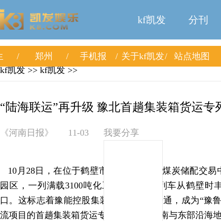
kf凯发
分刊
生
郑州
手机报
关于kf凯发
站点地图
kf凯发
>>
kf凯发
>>
“陆海联运”再升级 豫北首趟集装箱货运专列
《河南日报》
11-03
我要分享
10月28日，在位于鹤壁市鹤山区的河南煤炭储配交易
园区，一列满载3100吨化工煤的集装箱列车从鹤壁时
口。这标志着豫能控股集装箱业务正式开通，成为“豫鲁
流项目的首趟集装箱货运专列，打通了河南与东部沿海