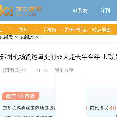
kf凯发
分刊
生
郑州
手机报
关于kf凯发
站点地图
kf凯发
>>
kf凯发
>>
郑州机场货运量提前58天超去年全年 -kf凯
《河南日报》
11-05
我要分享