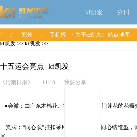
kf凯发
分刊
生
郑州
手机报
关于kf凯发
站点地图
kf凯发
>>
kf凯发
>>
十五运会亮点 -kf凯发
《河南日报》
11-10
我要分享
●会徽：由广东木棉花、香港紫荆花、澳门莲花的花瓣
奖牌：“同心跃”挂扣采用港珠澳大桥的同心结造型，
展