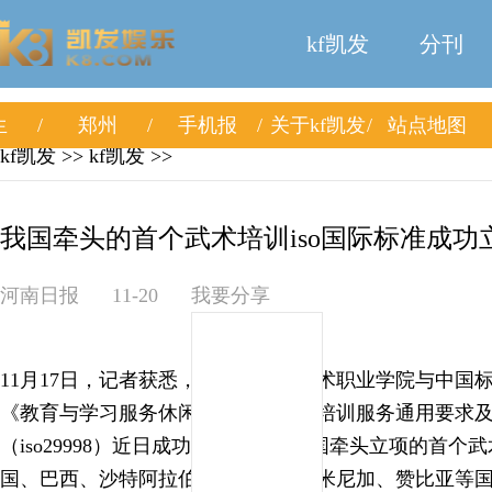
kf凯发
分刊
生
郑州
手机报
关于kf凯发
站点地图
kf凯发
>>
kf凯发
>>
我国牵头的首个武术培训iso国际标准成功立项
河南日报
11-20
我要分享
11月17日，记者获悉，由嵩山少林武术职业学院与中国
《教育与学习服务休闲和表演类武术培训服务通用要求
（iso29998）近日成功立项。这是我国牵头立项的首个武
国、巴西、沙特阿拉伯、肯尼亚、多米尼加、赞比亚等