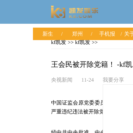
新生
郑州
手机报
关于
kf凯发
>>
kf凯发
>>
王会民被开除党籍！ -kf
央视新闻
11-24
我要分享
中国证监会原党委委员、中央纪委
严重违纪违法被开除党籍
经中共中央批准，中央纪委国家监