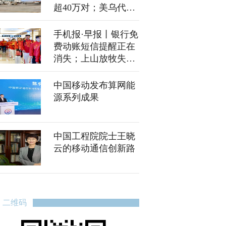
超40万对；美乌代表
称日内瓦会谈“取得进
展”
手机报·早报丨银行免
费动账短信提醒正在
消失；上山放牧失踪
3日的2岁女童，找到
了
中国移动发布算网能
源系列成果
中国工程院院士王晓
云的移动通信创新路
二维码