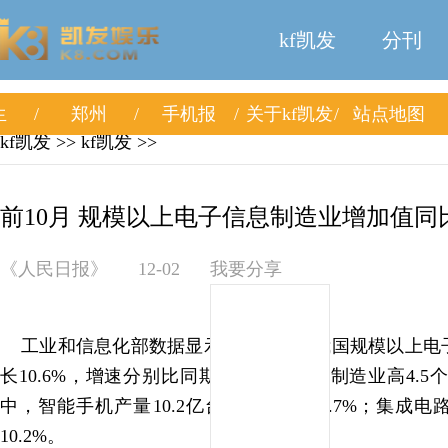
kf凯发
分刊
生
郑州
手机报
关于kf凯发
站点地图
kf凯发
>>
kf凯发
>>
前10月 规模以上电子信息制造业增加值同比增1
《人民日报》
12-02
我要分享
工业和信息化部数据显示：前10月，我国规模以上电
长10.6%，增速分别比同期工业、高技术制造业高4.5
中，智能手机产量10.2亿台，同比增长0.7%；集成电
10.2%。