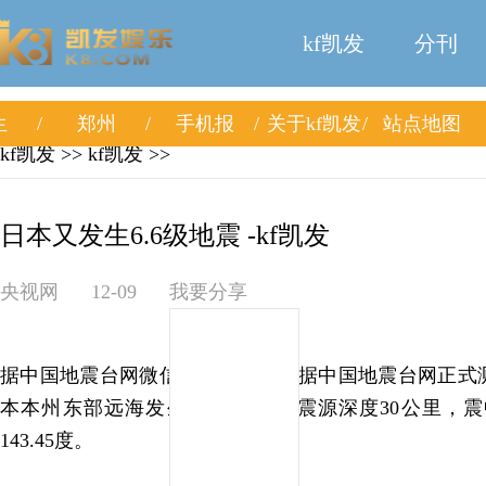
kf凯发
分刊
生
郑州
手机报
关于kf凯发
站点地图
kf凯发
>>
kf凯发
>>
日本又发生6.6级地震 -kf凯发
央视网
12-09
我要分享
据中国地震台网微信公众号消息，据中国地震台网正式测定
本本州东部远海发生6.6级地震，震源深度30公里，震中
143.45度。