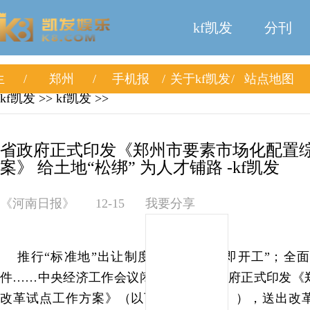
kf凯发
分刊
生
郑州
手机报
关于kf凯发
站点地图
kf凯发
>>
kf凯发
>>
省政府正式印发《郑州市要素市场化配置
案》 给土地“松绑” 为人才铺路 -kf凯发
《河南日报》
12-15
我要分享
推行“标准地”出让制度，实现“拿地即开工”；全
件……中央经济工作会议闭幕不久，省政府正式印发《
改革试点工作方案》（以下简称《方案》），送出改革“