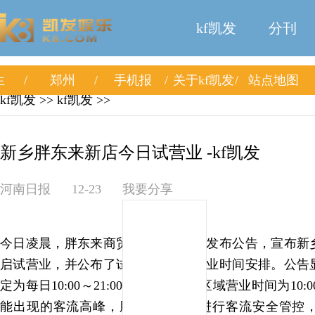
kf凯发
分刊
生
郑州
手机报
关于kf凯发
站点地图
kf凯发
>>
kf凯发
>>
新乡胖东来新店今日试营业 -kf凯发
河南日报
12-23
我要分享
今日凌晨，胖东来商贸集团有限公司发布公告，宣布新
启试营业，并公布了试营业期间的营业时间安排。公告
定为每日10:00～21:00，超市及茶叶区域营业时间为10:
能出现的客流高峰，胖东来表示将进行客流安全管控