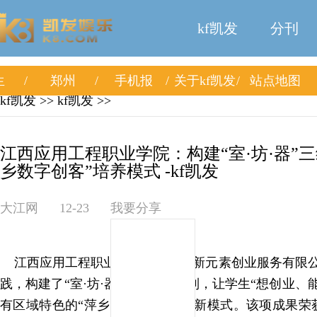
kf凯发
分刊
生
郑州
手机报
关于kf凯发
站点地图
kf凯发
>>
kf凯发
>>
江西应用工程职业学院：构建“室·坊·器”三
乡数字创客”培养模式 -kf凯发
大江网
12-23
我要分享
江西应用工程职业学院联合江西新元素创业服务有限公
践，构建了“室·坊·器”三维联动机制，让学生“想创业、
有区域特色的“萍乡数字创客”培养新模式。该项成果荣获