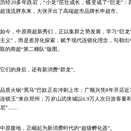
历经20多年跌宕，“小龙”茁壮成长，蝶变成了“巨龙”
超顶流胖东来，大张开出了高端超市品牌长申超市。
如今，中原商超新秀们，正以集群之势发展，学习“巨龙
主义”，而是差异化探索，赋予现代连锁化理念，勾勒出
取的商超“第二梯队”版图。
它们的身后，还有新消费“群龙”。
品质火锅“黑马”巴奴正在冲刺上市；广顺兴凭8年开店近7
连锁王”来自郑州；万岁山武侠城以6.9万人次日游客量
尼”……
中原腹地，正崛起为新消费时代的“超级孵化器”。