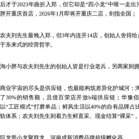
后才于2023年曲折入郑，但它却是“四小龙”中唯一走出
胖开重庆首店，2026年1月即将开重庆二店，剑指全国；
农夫刘先生最晚入郑，但3年内连开14店，创始人舍得
于东来式的经营哲学。
淘小胖与农夫刘先生的创始人皆是行业老兵，另两家则拥
商业宇宙的尽头是供应链，也最能构筑差异化护城河：淘
了30%的销售额，且借百荣店开放b端供应链；华豫
以“工匠模式”打磨单品；鲜风生活以40%的自有品牌占比
轨体系；农夫刘先生则着力生鲜直采、现金结算“裸采”，
巨龙带小龙聚群龙，河南成新消费品牌超级孵化器