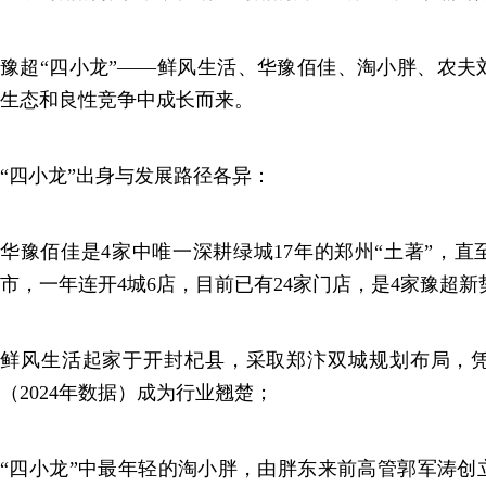
豫超“四小龙”——鲜风生活、华豫佰佳、淘小胖、农夫
生态和良性竞争中成长而来。
“四小龙”出身与发展路径各异：
华豫佰佳是4家中唯一深耕绿城17年的郑州“土著”，直至
市，一年连开4城6店，目前已有24家门店，是4家豫超
鲜风生活起家于开封杞县，采取郑汴双城规划布局，凭2
（2024年数据）成为行业翘楚；
“四小龙”中最年轻的淘小胖，由胖东来前高管郭军涛创