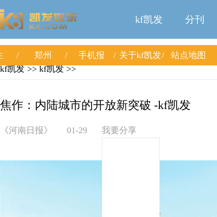
kf凯发
分刊
生
郑州
手机报
关于kf凯发
站点地图
kf凯发
>>
kf凯发
>>
焦作：内陆城市的开放新突破 -kf凯发
《河南日报》
01-29
我要分享