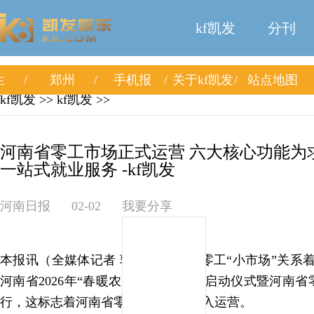
kf凯发
分刊
生
郑州
手机报
关于kf凯发
站点地图
kf凯发
>>
kf凯发
>>
河南省零工市场正式运营 六大核心功能为
一站式就业服务 -kf凯发
河南日报
02-02
我要分享
本报讯（全媒体记者 郭兵 王向前）零工“小市场”关系着
河南省2026年“春暖农民工”服务行动启动仪式暨河南
行，这标志着河南省零工市场正式投入运营。